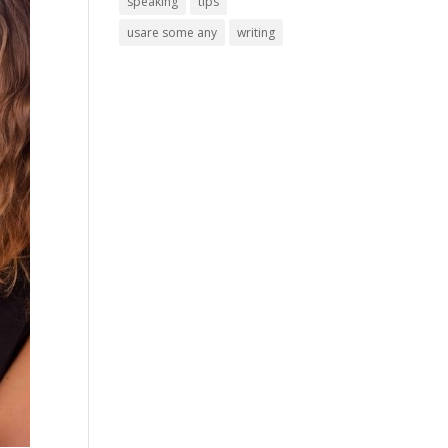
speaking
tips
usare some any
writing