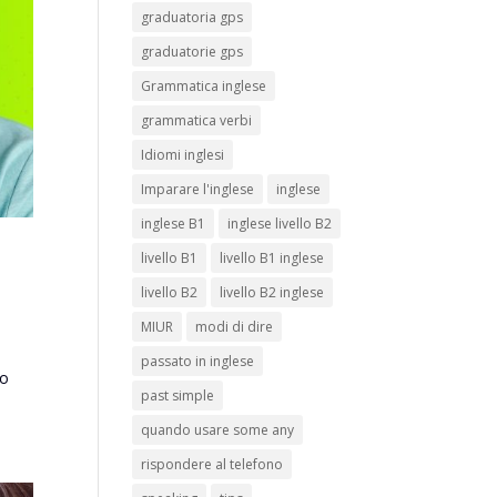
graduatoria gps
graduatorie gps
 corsi e
Grammatica inglese
grammatica verbi
Idiomi inglesi
Imparare l'inglese
inglese
inglese B1
inglese livello B2
livello B1
livello B1 inglese
dell’
livello B2
livello B2 inglese
dy
MIUR
modi di dire
 per
passato in inglese
 Per
to
.it
past simple
quando usare some any
ter
rispondere al telefono