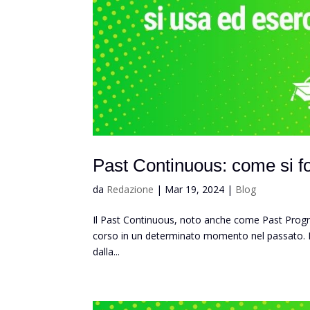
Iscriviti 
Past Continuous: come si f
Inf
art
da
Redazione
|
Mar 19, 2024
|
Blog
LTD
Tit
Il Past Continuous, noto anche come Past Progre
le 
corso in un determinato momento nel passato. La s
ver
dalla...
Con
rel