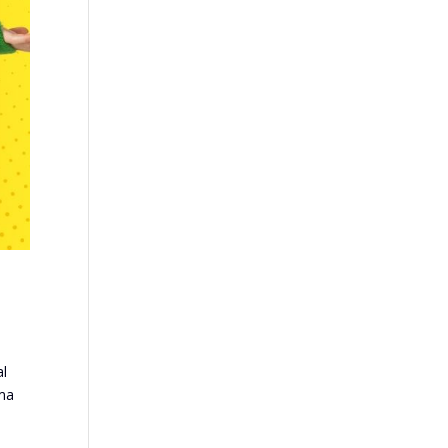
al
ima