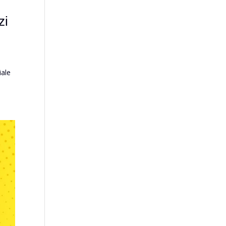
zi
iale