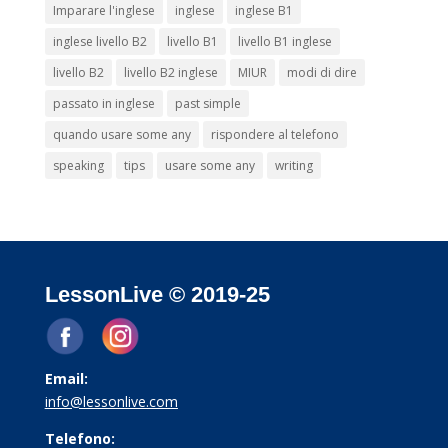
Imparare l'inglese
inglese
inglese B1
inglese livello B2
livello B1
livello B1 inglese
livello B2
livello B2 inglese
MIUR
modi di dire
passato in inglese
past simple
quando usare some any
rispondere al telefono
speaking
tips
usare some any
writing
LessonLive © 2019-25
Email:
info@lessonlive.com
Telefono: