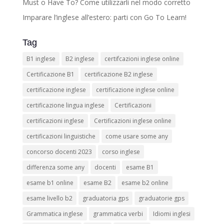
Must o Have To? Come utilizzarli nel modo corretto
Acconsento
Non Acconsento
Imparare l’inglese all’estero: parti con Go To Learn!
ISCRIVITI SUBITO!
Tag
B1 inglese
B2 inglese
certifcazioni inglese online
Certificazione B1
certificazione B2 inglese
certificazione inglese
certificazione inglese online
certificazione lingua inglese
Certificazioni
certificazioni inglese
Certificazioni inglese online
certificazioni linguistiche
come usare some any
concorso docenti 2023
corso inglese
differenza some any
docenti
esame B1
esame b1 online
esame B2
esame b2 online
esame livello b2
graduatoria gps
graduatorie gps
Grammatica inglese
grammatica verbi
Idiomi inglesi