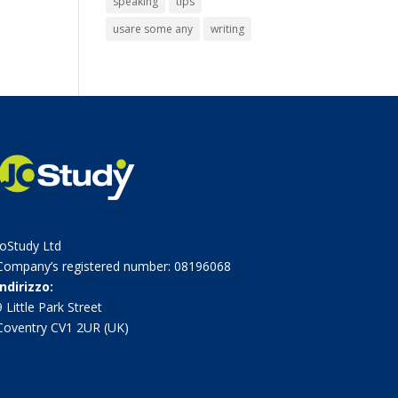
speaking
tips
usare some any
writing
JoStudy Ltd
Company’s registered number: 08196068
Indirizzo:
9 Little Park Street
Coventry CV1 2UR (UK)