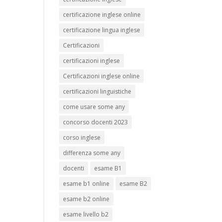
certificazione inglese online
ll’
certificazione lingua inglese
y
Certificazioni
i per
certificazioni inglese
 Per
it
Certificazioni inglese online
certificazioni linguistiche
ter
come usare some any
concorso docenti 2023
corso inglese
differenza some any
docenti
esame B1
esame b1 online
esame B2
esame b2 online
esame livello b2