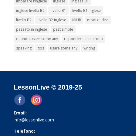
Imparare l'inglese
inglese
inglese B1
inglese livello B2
livello B1
livello B1 inglese
livello B2
livello B2 inglese
MIUR
modi di dire
passato in inglese
past simple
quando usare some any
rispondere al telefono
speaking
tips
usare some any
writing
LessonLive © 2019-25
Email:
info@lessonlive.com
Telefono: